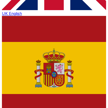
UK
English