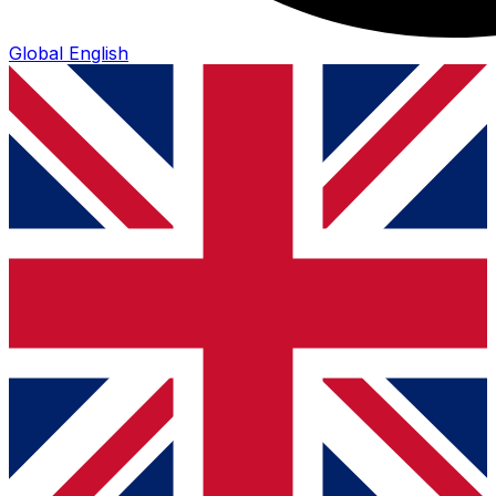
Global
English