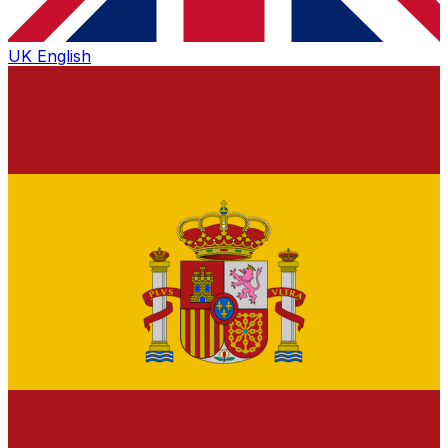
UK
English