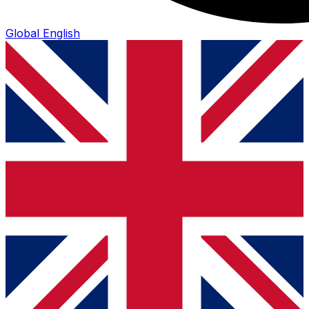
Global
English