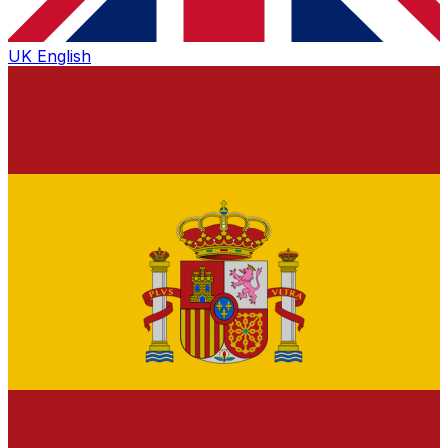
UK
English