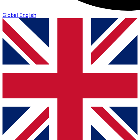
Global
English