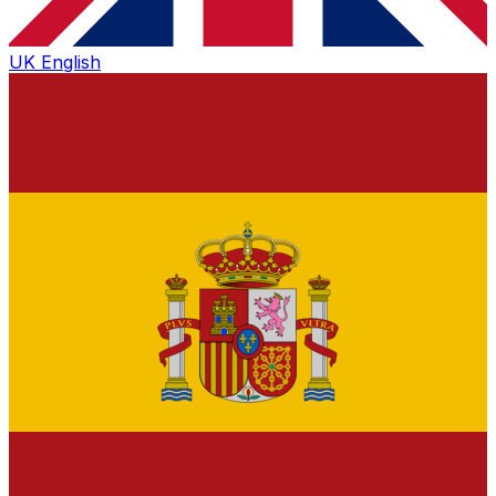
UK
English