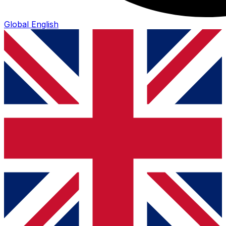
Global
English