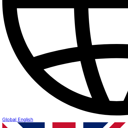
Global
English