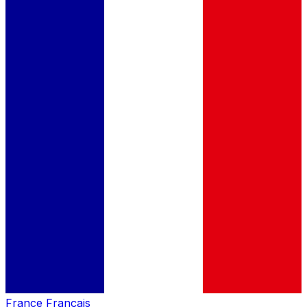
France
Français