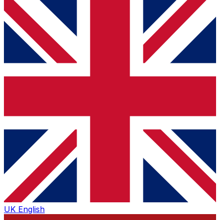
UK
English