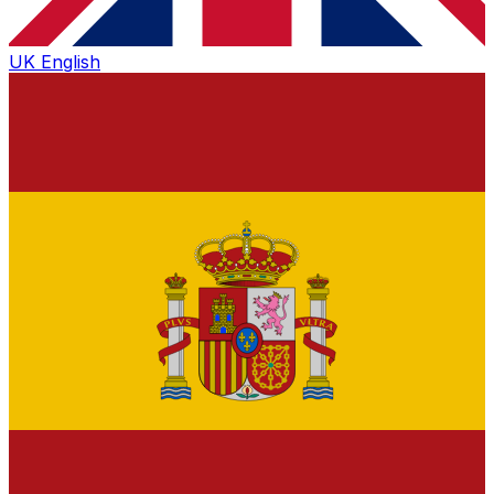
UK
English