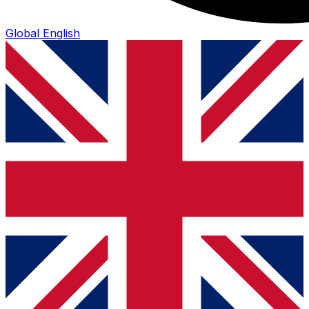
Global
English