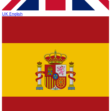
UK
English