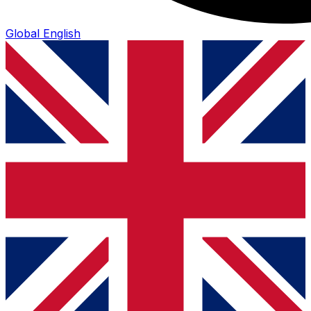
Global
English