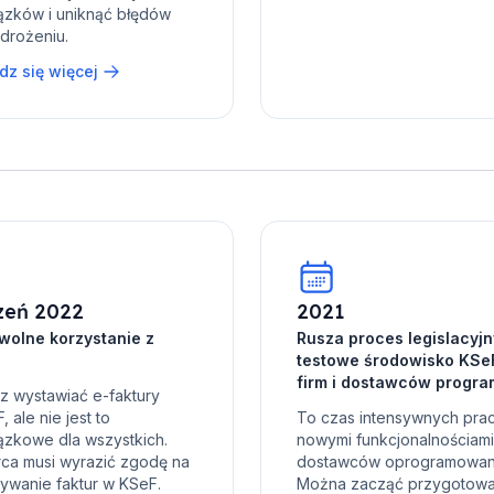
zków i uniknąć błędów
drożeniu.
z się więcej
zeń 2022
2021
wolne korzystanie z
Rusza proces legislacyjn
testowe środowisko KSeF
firm i dostawców progr
 wystawiać e-faktury
 ale nie jest to
To czas intensywnych pra
zkowe dla wszystkich.
nowymi funkcjonalnościami
ca musi wyrazić zgodę na
dostawców oprogramowan
ywanie faktur w KSeF.
Można zacząć przygotow