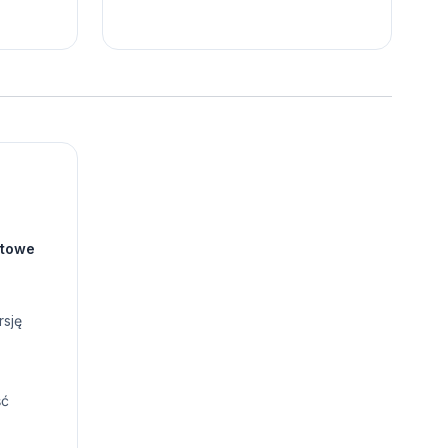
stowe
rsję
ść