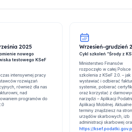
rześnia 2025
Wrzesień-grudzień 
omienie nowego
Cykl szkoleń “Środy z K
wiska testowego KSeF
Ministerstwo Finansów
rozpoczęło w całej Polsce
 czas intensywnej pracy
szkolenia z KSeF 2.0. – jak
stawców rozwiązań
wystawiać i odbierać faktu
yjnych, również dla nas
systemie, pobierać certyfi
akturowni, nad
oraz korzystać z darmowy
sowaniem programów do
narzędzi – Aplikacji Podatni
.0
Aplikacji Mobilnej. Aktualne
terminy znajdziesz na stro
urzędów skarbowych, izb
administracji skarbowej or
https://ksef.podatki.gov.p