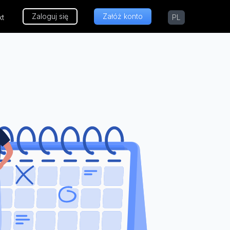
Zaloguj się
Załóż konto
kt
PL