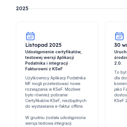
2025
Listopad 2025
30 w
Udostępnienie certyfikatów,
Uruch
testowej wersji Aplikacji
środo
Podatnika i integracji
2.0.
Fakturowni z KSeF
To był
Użytkownicy Aplikacji Podatnika
dla do
MF mogli przetestować nowe
komerc
rozwiązania w KSeF. Możliwe
jako F
było również pobranie
dosto
Certyfikatów KSeF, niezbędnych
KSeF 2
do wystawiania e-faktur offline.
W grudniu została udostępniona
wersja testowa integracji