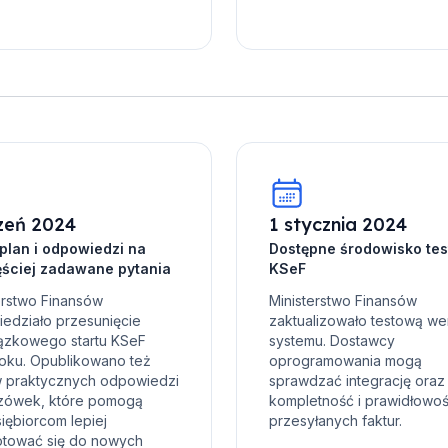
zeń 2024
1 stycznia 2024
plan i odpowiedzi na
Dostępne środowisko te
ęściej zadawane pytania
KSeF
erstwo Finansów
Ministerstwo Finansów
edziało przesunięcie
zaktualizowało testową we
ązkowego startu KSeF
systemu. Dostawcy
roku. Opublikowano też
oprogramowania mogą
 praktycznych odpowiedzi
sprawdzać integrację oraz
azówek, które pomogą
kompletność i prawidłowo
iębiorcom lepiej
przesyłanych faktur.
otować się do nowych