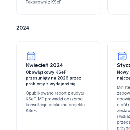
Fakturowni z KSeF.
2024
Kwiecień 2024
Styc
Obowiązkowy KSeF
Nowy 
przesunięty na 2026 przez
najcz
problemy z wydajnością
Minist
Opublikowano raport z audytu
zapowi
KSeF. MF prowadzi obszerne
obowi
konsultacje publiczne projektu
o pół 
KSeF.
zestaw
i wsk
przeds
przyg