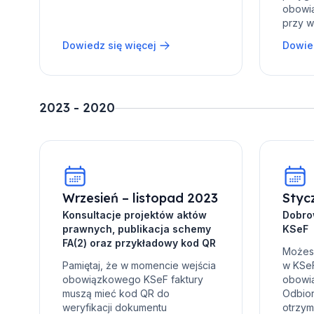
obowią
przy w
Dowiedz się więcej
Dowied
2023 - 2020
Wrzesień – listopad 2023
Styc
Konsultacje projektów aktów
Dobro
prawnych, publikacja schemy
KSeF
FA(2) oraz przykładowy kod QR
Możesz
Pamiętaj, że w momencie wejścia
w KSeF,
obowiązkowego KSeF faktury
obowią
muszą mieć kod QR do
Odbior
weryfikacji dokumentu
otrzym