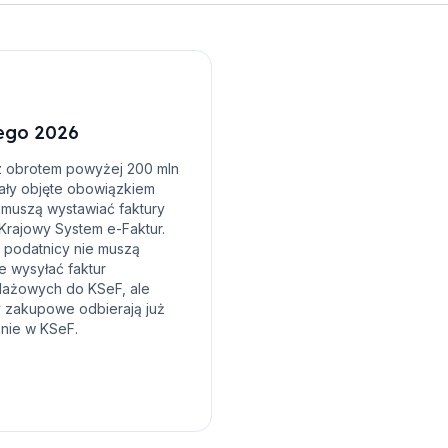
tego 2026
z obrotem powyżej 200 mln
tały objęte obowiązkiem
 muszą wystawiać faktury
Krajowy System e-Faktur.
i podatnicy nie muszą
e wysyłać faktur
ażowych do KSeF, ale
y zakupowe odbierają już
nie w KSeF.