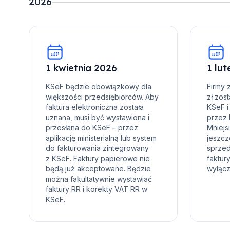
2026
1 kwietnia 2026
1 lu
KSeF będzie obowiązkowy dla
Firmy 
większości przedsiębiorców. Aby
zł zos
faktura elektroniczna została
KSeF i
uznana, musi być wystawiona i
przez 
przesłana do KSeF – przez
Mniejs
aplikację ministerialną lub system
jeszcz
do fakturowania zintegrowany
sprzed
z KSeF. Faktury papierowe nie
faktur
będą już akceptowane. Będzie
wyłącz
można fakultatywnie wystawiać
faktury RR i korekty VAT RR w
KSeF.