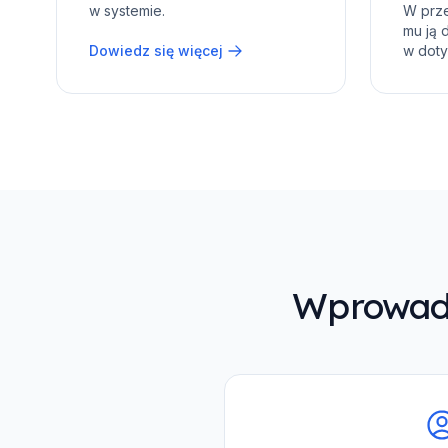
w systemie.
W prz
mu ją 
Dowiedz się więcej
w doty
Wprowadź