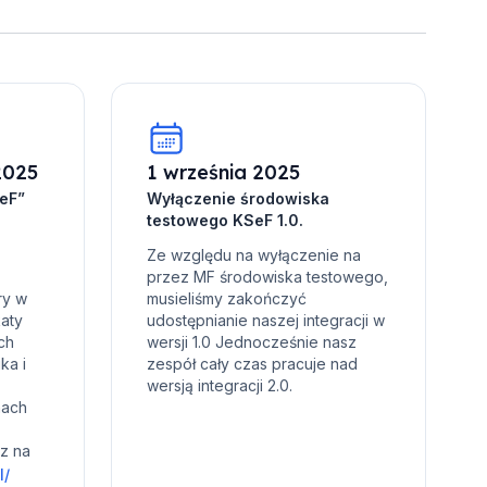
2025
1 września 2025
SeF”
Wyłączenie środowiska
testowego KSeF 1.0.
Ze względu na wyłączenie na
przez MF środowiska testowego,
ry w
musieliśmy zakończyć
katy
udostępnianie naszej integracji w
ch
wersji 1.0 Jednocześnie nasz
ka i
zespół cały czas pracuje nad
wersją integracji 2.0.
nach
az na
l/