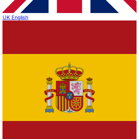
UK
English