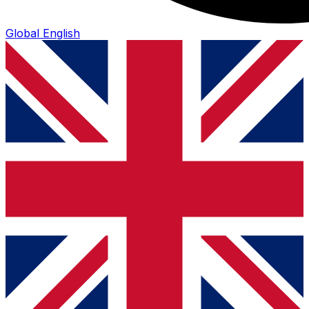
Global
English