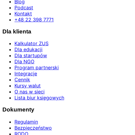
Blog
Podcast
Kontakt
+48 22 398 7771
Dla klienta
Kalkulator ZUS
Dla edukacji
Dla startupów
Dla NGO
Program partnerski
Integracje
Cennik
Kursy walut
O nas w sieci
Lista biur księgowych
Dokumenty
Regulamin
Bezpieczeństwo
RODO