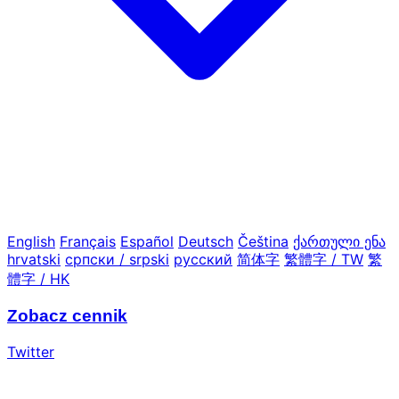
English
Français
Español
Deutsch
Čeština
ქართული ენა
hrvatski
српски / srpski
русский
简体字
繁體字 / TW
繁
體字 / HK
Zobacz cennik
Twitter