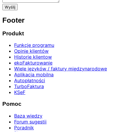
Wyślij
Footer
Produkt
Funkcje programu
Opinie klientów
Historie klientow
ekoFakturowanie
Wiele języków / faktury międzynarodowe
Aplikacja mobilna
Autopłatności
TurboFaktura
KSeF
Pomoc
Baza wiedzy
Forum sugestii
Poradnik