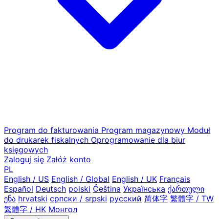
Program do fakturowania
Program magazynowy
Moduł
do drukarek fiskalnych
Oprogramowanie dla biur
księgowych
Zaloguj się
Załóż konto
PL
English / US
English / Global
English / UK
Français
Español
Deutsch
polski
Čeština
Українська
ქართული
ენა
hrvatski
српски / srpski
русский
简体字
繁體字 / TW
繁體字 / HK
Монгол