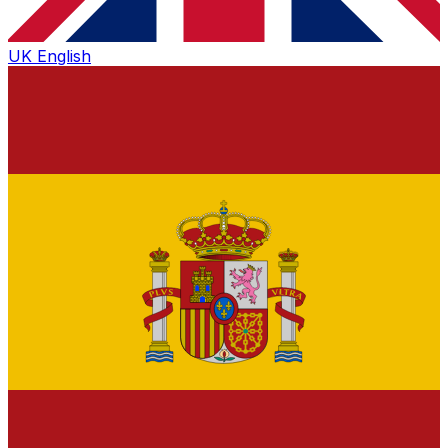
UK
English