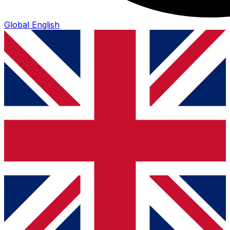
Global
English