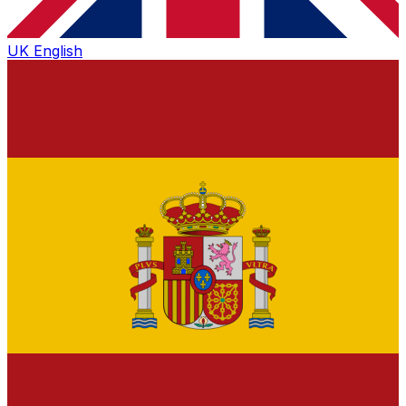
UK
English