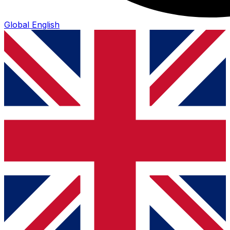
Global
English