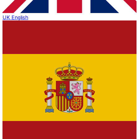
UK
English