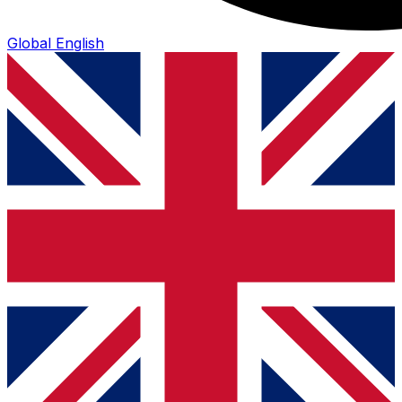
Global
English