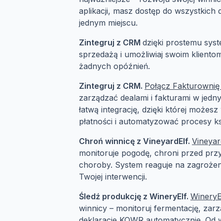
aplikacji, masz dostęp do wszystkich
jednym miejscu.
Zintegruj z CRM
dzięki prostemu sys
sprzedażą i umożliwiaj swoim klient
żadnych opóźnień.
Zintegruj z CRM.
Połącz Fakturownię
zarządzać dealami i fakturami w jed
łatwą integrację, dzięki której możesz
płatności i automatyzować procesy k
Chroń winnicę z VineyardElf.
Vineyar
monitoruje pogodę, chroni przed prz
choroby. System reaguje na zagrożeni
Twojej interwencji.
Śledź produkcję z WineryElf.
WineryE
winnicy – monitoruj fermentację, zarz
deklaracje KOWR automatycznie. Od w