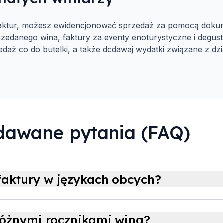
ć faktur, możesz ewidencjonować sprzedaż za pomocą dok
sprzedanego wina, faktury za eventy enoturystyczne i degust
aż co do butelki, a także dodawaj wydatki związane z dzi
adawane pytania (FAQ)
aktury w językach obcych?
óżnymi rocznikami wina?