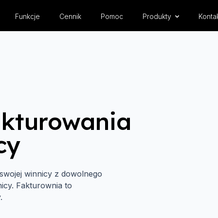
Funkcje
Cennik
Pomoc
Produkty
Konta
akturowania
cy
 swojej winnicy z dowolnego
icy. Fakturownia to
.