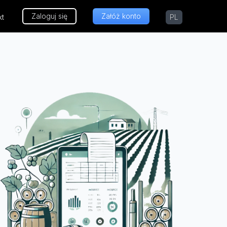
Zaloguj się
Załóż konto
kt
PL