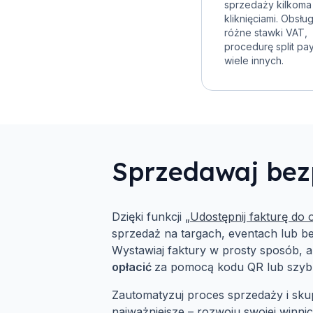
sprzedaży kilkoma
kliknięciami. Obsłu
różne stawki VAT,
procedurę split pa
wiele innych.
Sprzedawaj bezp
Dzięki funkcji
„Udostępnij fakturę do 
sprzedaż na targach, eventach lub b
Wystawiaj faktury w prosty sposób, a
opłacić
za pomocą kodu QR lub szybki
Zautomatyzuj proces sprzedaży i skup
najważniejsze – rozwoju swojej winnic