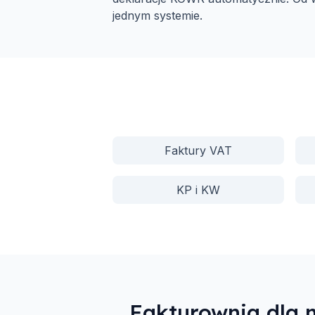
jednym systemie.
Faktury VAT
KP i KW
Fakturownia dla 