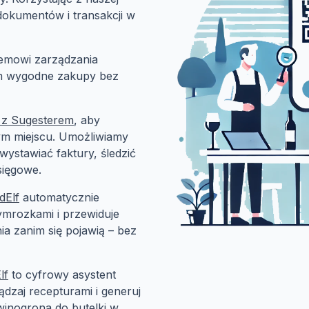
 dokumentów i transakcji w
temowi zarządzania
om wygodne zakupy bez
 z Sugesterem
, aby
nym miejscu. Umożliwiamy
 wystawiać faktury, śledzić
sięgowe.
dElf
automatycznie
ymrozkami i przewiduje
a zanim się pojawią – bez
lf
to cyfrowy asystent
ądzaj recepturami i generuj
inogrona do butelki w