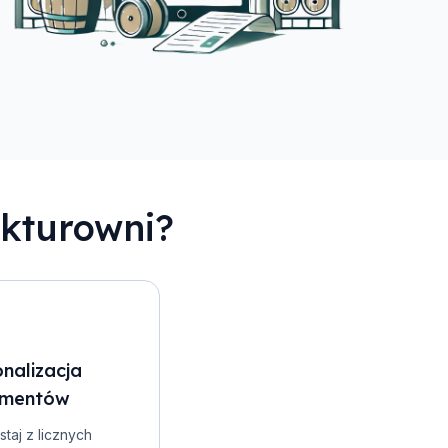
akturowni?
nalizacja
mentów
taj z licznych