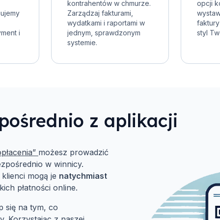
kontrahentów w chmurze.
opcji k
gujemy
Zarządzaj fakturami,
wystaw
wydatkami i raportami w
faktur
yment i
jednym, sprawdzonym
styl Tw
systemie.
ośrednio z aplikacji
opłacenia”
możesz prowadzić
ezpośrednio w winnicy.
 klienci mogą je
natychmiast
ch płatności online.
 się na tym, co
y. Korzystając z naszej