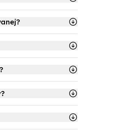
wanej?
?
y?