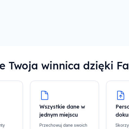
e Twoja winnica dzięki F
Wszystkie dane w
Perso
jednym miejscu
doku
nty
Przechowuj dane swoich
Skorzys