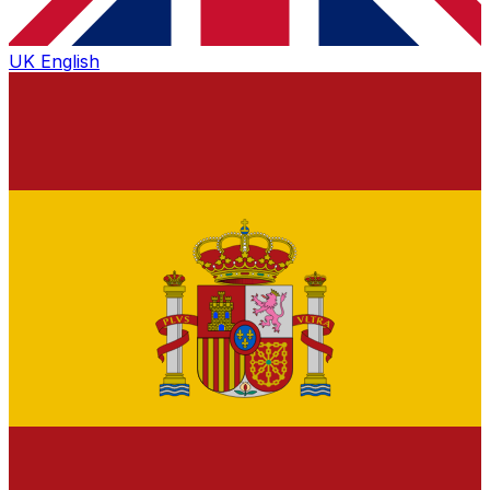
UK
English