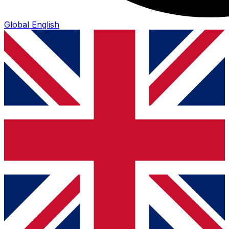
Global
English