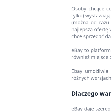
Osoby chcące coś
tylko) wystawiaj
(można od razu n
najlepszą ofertę
chce sprzedać da
eBay to platform
również miejsce 
Ebay umożliwia 
różnych wersjach
Dlaczego war
eBay daje szereg