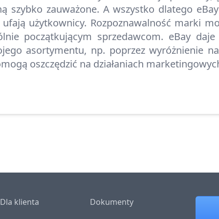
aną szybko zauważone. A wszystko dlatego eBay
u ufają użytkownicy. Rozpoznawalność marki m
lnie początkującym sprzedawcom. eBay daje 
ego asortymentu, np. poprzez wyróżnienie na 
pomogą oszczędzić na działaniach marketingowyc
Dla klienta
Dokumenty