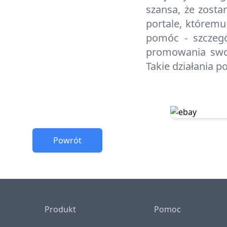
szansa, że zost
portale, którem
pomóc - szczegó
promowania swoj
Takie działania 
Powrót
Footer
Produkt
Pomoc