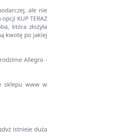
odarczej, ale nie
h opcji KUP TERAZ
ba, która złożyła
ą kwotę po jakiej
rodzime Allegro -
ie sklepu www w
dyż istnieje duża