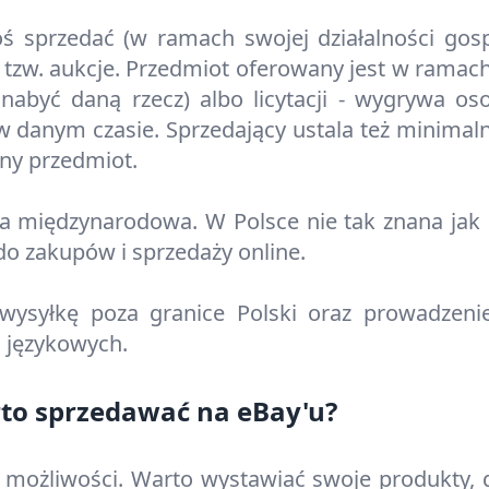
 sprzedać (w ramach swojej działalności gosp
ą tzw. aukcje. Przedmiot oferowany jest w ramac
abyć daną rzecz) albo licytacji - wygrywa oso
 w danym czasie. Sprzedający ustala też minimaln
ny przedmiot.
a międzynarodowa. W Polsce nie tak znana jak 
do zakupów i sprzedaży online.
wysyłkę poza granice Polski oraz prowadzen
 językowych.
to sprzedawać na eBay'u?
 możliwości. Warto wystawiać swoje produkty, g