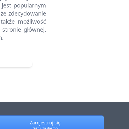
 jest popularnym
oże zdecydowanie
także możliwość
stronie głównej.
h.
Zarejestruj się
testuj za darmo