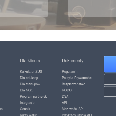
Dla klienta
Dokumenty
Kalkulator ZUS
Regulamin
Dla edukacji
Polityka Prywatności
Dla startupów
Bezpieczeństwo
Dla NGO
RODO
Program partnerski
DSA
Integracje
API
19
Cennik
Możliwości API
Kursy walut
Przykłady użycia API