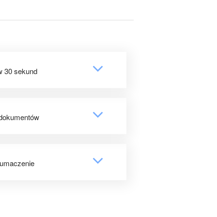
 30 sekund
 dokumentów
łumaczenie