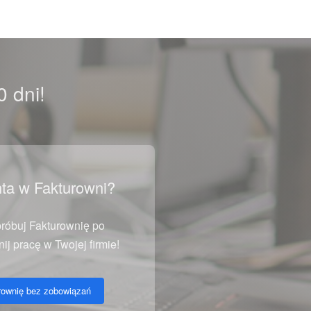
 dni!
ta w Fakturowni?
róbuj Fakturownię po
ij pracę w Twojej firmie!
rownię bez zobowiązań