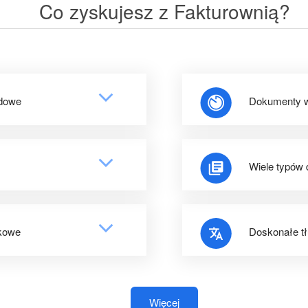
Co zyskujesz z Fakturownią?
odowe
Dokumenty w
Wiele typów
kowe
Doskonałe t
Więcej