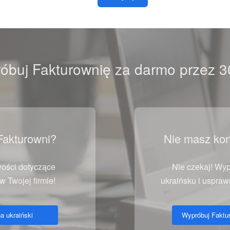
óbuj Fakturownię za darmo przez 30
Fakturowni?
Nie masz kon
ości dotyczące
Nie czekaj! Wyp
 Twojej firmie!
ukraińsku i usprawn
a ukraiński
Wypróbuj Faktu