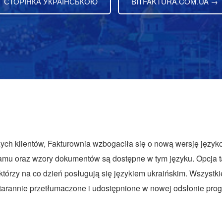
СТОРІНКА УКРАЇНСЬКОЮ
BITFAKTURA.COM.UA →
ch klientów, Fakturownia wzbogaciła się o nową wersję językow
ogramu oraz wzory dokumentów są dostępne w tym języku. Opcja
tórzy na co dzień posługują się językiem ukraińskim. Wszystkie
tarannie przetłumaczone i udostępnione w nowej odsłonie pro