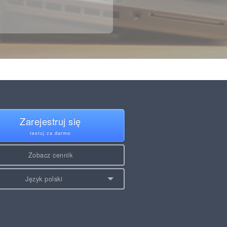
Zarejestruj się
testuj za darmo
Zobacz cennik
Język polski