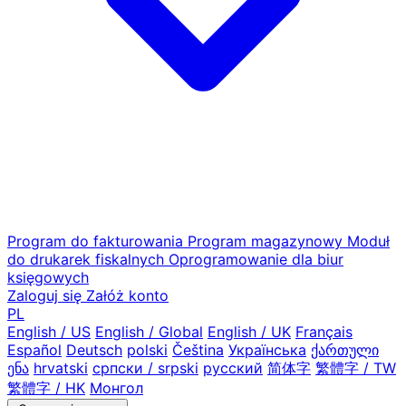
Program do fakturowania
Program magazynowy
Moduł
do drukarek fiskalnych
Oprogramowanie dla biur
księgowych
Zaloguj się
Załóż konto
PL
English / US
English / Global
English / UK
Français
Español
Deutsch
polski
Čeština
Українська
ქართული
ენა
hrvatski
српски / srpski
русский
简体字
繁體字 / TW
繁體字 / HK
Монгол