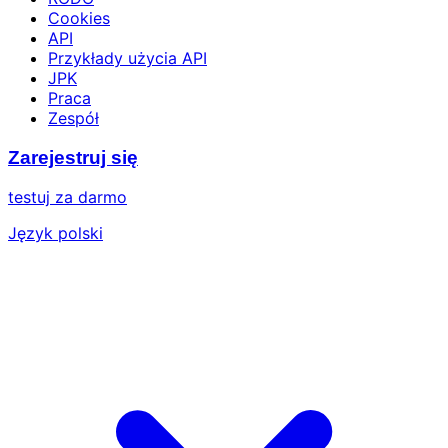
Cookies
API
Przykłady użycia API
JPK
Praca
Zespół
Zarejestruj się
testuj za darmo
Język polski