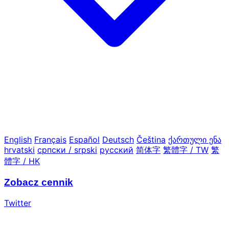
English
Français
Español
Deutsch
Čeština
ქართული ენა
hrvatski
српски / srpski
русский
简体字
繁體字 / TW
繁
體字 / HK
Zobacz cennik
Twitter