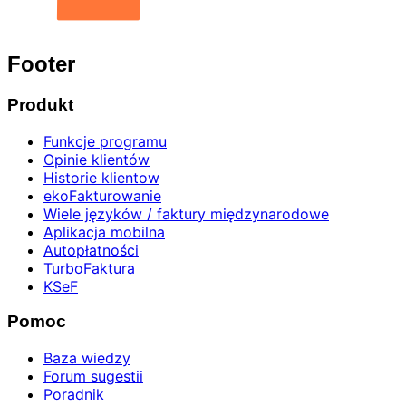
Footer
Produkt
Funkcje programu
Opinie klientów
Historie klientow
ekoFakturowanie
Wiele języków / faktury międzynarodowe
Aplikacja mobilna
Autopłatności
TurboFaktura
KSeF
Pomoc
Baza wiedzy
Forum sugestii
Poradnik