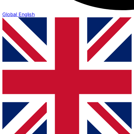
Global
English