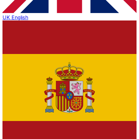
UK
English